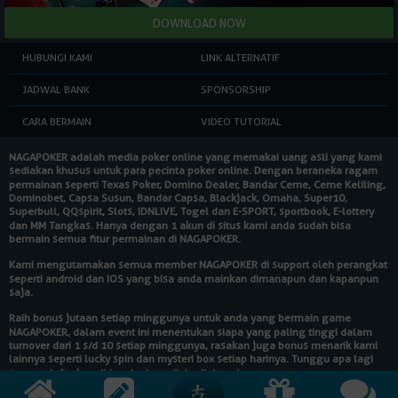
HUBUNGI KAMI
LINK ALTERNATIF
JADWAL BANK
SPONSORSHIP
CARA BERMAIN
VIDEO TUTORIAL
NAGAPOKER
adalah media poker online yang memakai uang asli yang kami
sediakan khusus untuk para pecinta poker online. Dengan beraneka ragam
permainan seperti Texas Poker, Domino Dealer, Bandar Ceme, Ceme Keliling,
Dominobet, Capsa Susun, Bandar Capsa, Blackjack, Omaha, Super10,
Superbull, QQspirit, Slots, IDNLIVE, Togel dan E-SPORT, sportbook, E-lottery
dan MM Tangkas. Hanya dengan 1 akun di situs kami anda sudah bisa
bermain semua fitur permainan di
NAGAPOKER
.
Kami mengutamakan semua member
NAGAPOKER
di support oleh perangkat
seperti android dan IOS yang bisa anda mainkan dimanapun dan kapanpun
saja.
Raih bonus jutaan setiap minggunya untuk anda yang bermain game
NAGAPOKER
, dalam event ini menentukan siapa yang paling tinggi dalam
turnover dari 1 s/d 10 setiap minggunya, rasakan juga bonus menarik kami
lainnya seperti lucky spin dan mysteri box setiap harinya. Tunggu apa lagi
segera daftarkan diri anda dan raih hadiahnya!