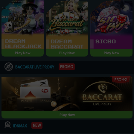
Play Now
Play Now
Play Now
PROMO
BACCARAT LIVE PROXY
Play Now
NEW
IDNMAX