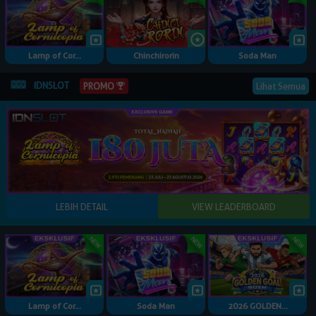
Lamp of Cor...
Chinchirorin
Soda Man
IDNSLOT
Lihat Semua
PROMO
Lamp of Cor...
Soda Man
2026 GOLDEN...