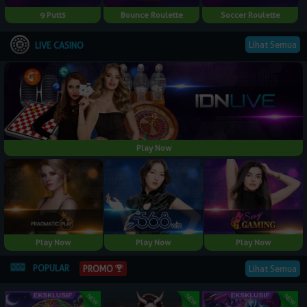
9 Putts
Bounce Roulette
Soccer Roulette
Lihat Semua
LIVE CASINO
Play Now
Play Now
Play Now
Play Now
POPULAR
Lihat Semua
PROMO