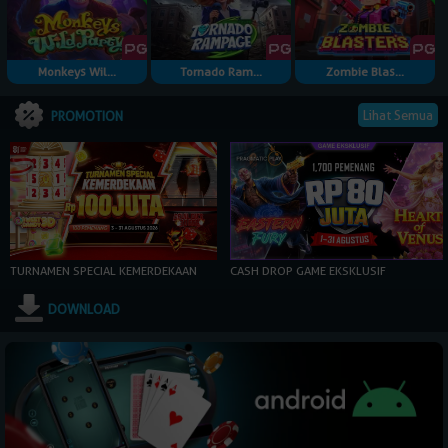
Monkeys Wil...
Tornado Ram...
Zombie Blas...
Lihat Semua
PROMOTION
TURNAMEN SPECIAL KEMERDEKAAN
CASH DROP GAME EKSKLUSIF
DOWNLOAD