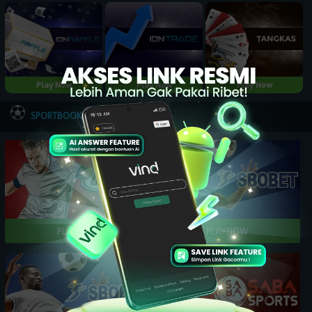
Play Now
Play Now
Play Now
NEW
SPORTBOOK