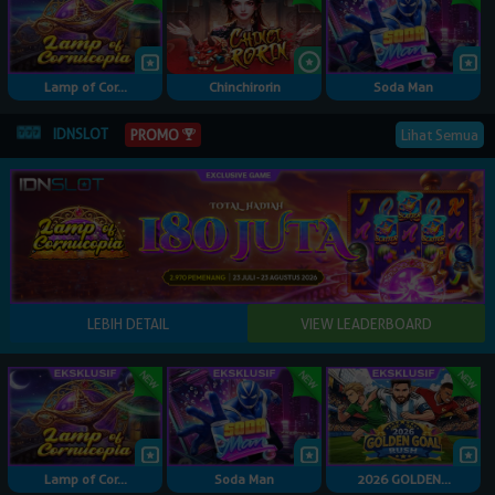
Lamp of Cor...
Chinchirorin
Soda Man
IDNSLOT
Lihat Semua
PROMO
Lamp of Cor...
Soda Man
2026 GOLDEN...