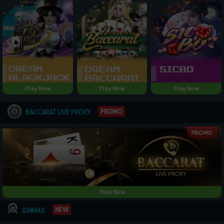
Play Now
Play Now
Play Now
PROMO
BACCARAT LIVE PROXY
Play Now
NEW
IDNMAX