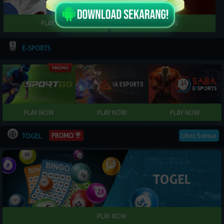
E-SPORTS
Lihat Semua
PROMO
TOGEL