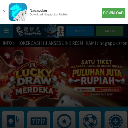
×
Nagapoker
DOWNLOAD
Download Nagapoker Mobile
RU JOKERCASH !!! AKSES LINK RESMI KAMI : n4gap0k3ron.org
INFO :
HOME
POKER
SLOT GAME
IDN E-LOTTERY
NEW
NEW
SPORTBOOK
LIVE CASINO
IDNLIVE
NEW
TOGEL
ESPORTS
ARCADE
NEW
NEW
NEW
IDNTRADE
TEMBAK IKAN
IDNRAFFLE