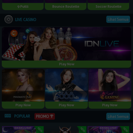
9 Putts
Bounce Roulette
Soccer Roulette
Lihat Semua
LIVE CASINO
Play Now
Play Now
Play Now
Play Now
POPULAR
Lihat Semua
PROMO