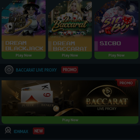
Play Now
Play Now
Play Now
PROMO
BACCARAT LIVE PROXY
Play Now
NEW
IDNMAX