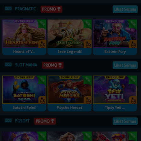
PRAGMATIC
Lihat Semua
PROMO
Hearts of V...
Jade Legends
Eastern Fury
SLOT MANIA
Lihat Semua
PROMO
Satoshi Spins
Psycho Heroes
Tipsy Yeti ...
PGSOFT
Lihat Semua
PROMO