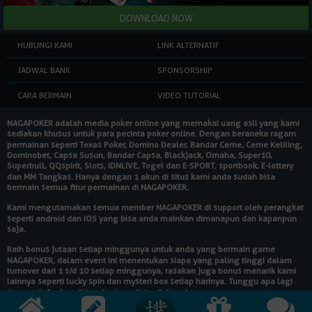
HUBUNGI KAMI
LINK ALTERNATIF
JADWAL BANK
SPONSORSHIP
CARA BERMAIN
VIDEO TUTORIAL
NAGAPOKER
adalah media poker online yang memakai uang asli yang kami
sediakan khusus untuk para pecinta poker online. Dengan beraneka ragam
permainan seperti Texas Poker, Domino Dealer, Bandar Ceme, Ceme Keliling,
Dominobet, Capsa Susun, Bandar Capsa, Blackjack, Omaha, Super10,
Superbull, QQspirit, Slots, IDNLIVE, Togel dan E-SPORT, sportbook, E-lottery
dan MM Tangkas. Hanya dengan 1 akun di situs kami anda sudah bisa
bermain semua fitur permainan di
NAGAPOKER
.
Kami mengutamakan semua member
NAGAPOKER
di support oleh perangkat
seperti android dan IOS yang bisa anda mainkan dimanapun dan kapanpun
saja.
Raih bonus jutaan setiap minggunya untuk anda yang bermain game
NAGAPOKER
, dalam event ini menentukan siapa yang paling tinggi dalam
turnover dari 1 s/d 10 setiap minggunya, rasakan juga bonus menarik kami
lainnya seperti lucky spin dan mysteri box setiap harinya. Tunggu apa lagi
segera daftarkan diri anda dan raih hadiahnya!