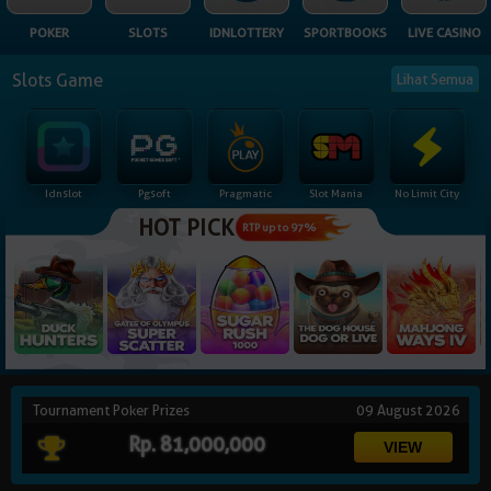
NEW
POKER
SLOTS
IDNLOTTERY
SPORTBOOKS
LIVE CASINO
TANGKAS
RTP
Slots Game
Lihat Semua
DEPOSIT
WITHDRAW
Idnslot
Pgsoft
Pragmatic
Slot Mania
No Limit City
PROMOSI
HOT PICK
RTP up to 97%
DOWNLOAD
REFERRAL
JACKPOT
Tournament Poker Prizes
09 August 2026
VIP MEMBER
Rp. 81,000,000
HUBUNGI KAMI