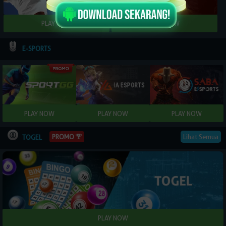
E-SPORTS
Lihat Semua
PROMO
TOGEL