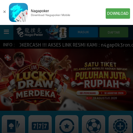
×
Nagapoker
DOWNLOAD
Download Nagapoker Mobile
U JOKERCASH !!! AKSES LINK RESMI KAMI : n4gap0k3ron.org
INFO :
HOME
POKER
SLOT GAME
IDN E-LOTTERY
NEW
NEW
SPORTBOOK
LIVE CASINO
IDNLIVE
NEW
TOGEL
ESPORTS
ARCADE
NEW
NEW
NEW
IDNTRADE
TEMBAK IKAN
IDNRAFFLE