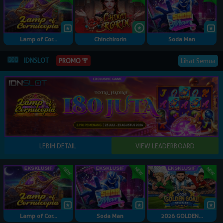
Lamp of Cor...
Chinchirorin
Soda Man
IDNSLOT
Lihat Semua
PROMO
Lamp of Cor...
Soda Man
2026 GOLDEN...